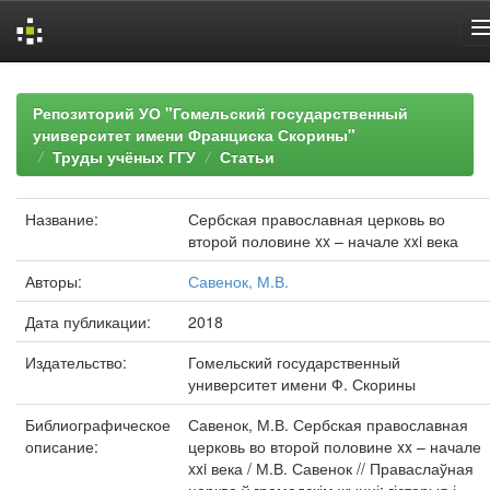
Skip
navigation
Репозиторий УО "Гомельский государственный
университет имени Франциска Скорины"
Труды учёных ГГУ
Статьи
Название:
Сербская православная церковь во
второй половине xx – начале xxi века
Авторы:
Савенок, М.В.
Дата публикации:
2018
Издательство:
Гомельский государственный
университет имени Ф. Скорины
Библиографическое
Савенок, М.В. Сербская православная
описание:
церковь во второй половине xx – начале
xxi века / М.В. Савенок // Праваслаўная