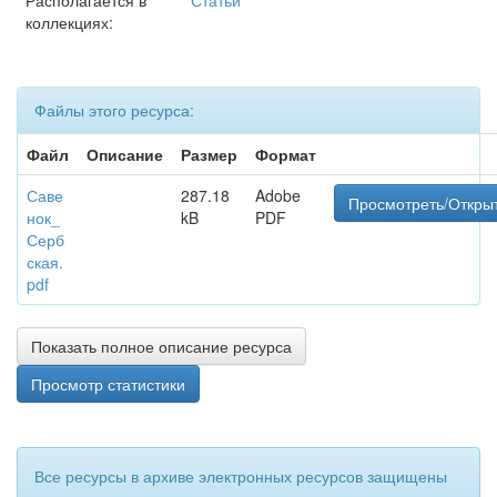
Располагается в
Статьи
коллекциях:
Файлы этого ресурса:
Файл
Описание
Размер
Формат
Саве
287.18
Adobe
Просмотреть/Откры
нок_
kB
PDF
Серб
ская.
pdf
Показать полное описание ресурса
Просмотр статистики
Все ресурсы в архиве электронных ресурсов защищены