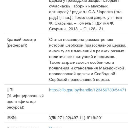
царква ў грамадскім жыцці: гісторыя і
сучаснасць : зборнік навуковых
артыкулаў / рэдкал.: С.А. Чаропка (гал.
рэд.) [і інш.] ; Гомельскі дзярж. ун-т імя
Ф. Скарыны. – Гомель : ГДУ імя Ф.
Скарыны, 2018. – С. 128-131.
Краткий осмотр
Статья посвящена рассмотрению
(реферат):
истории Сербской православной церкви,
анализу ее изменений в рамках разных
политических ситуаций и режимов.
Также затрагиваются особенности
появления и становления Македонской
православной церкви и Свободной
Сербской православной церкви.
URI
http://elib.gsu.by/handle/123456789/54471
(Унифицированный
идентификатор
ресурса):
ISSN:
УДК 271.22(497.11)-9"19/20"