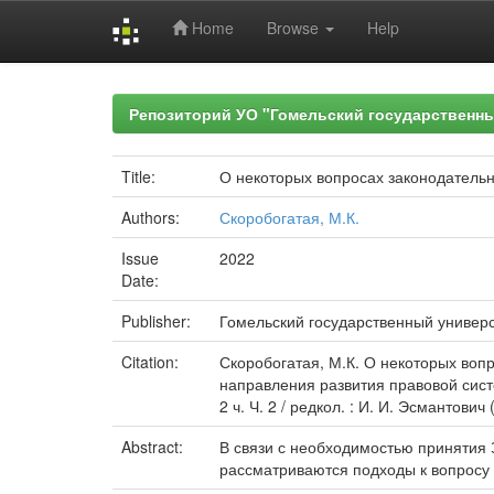
Home
Browse
Help
Skip
navigation
Репозиторий УО "Гомельский государственн
Title:
О некоторых вопросах законодатель
Authors:
Скоробогатая, М.К.
Issue
2022
Date:
Publisher:
Гомельский государственный универ
Citation:
Скоробогатая, М.К. О некоторых воп
направления развития правовой сист
2 ч. Ч. 2 / редкол. : И. И. Эсмантович
Abstract:
В связи с необходимостью принятия 
рассматриваются подходы к вопросу