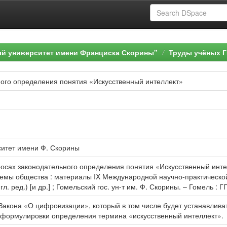
ый университет имени Франциска Скорины"
Труды учёных Г
ного определения понятия «Искусственный интеллект»
ситет имени Ф. Скорины
росах законодательного определения понятия «Искусственный интел
емы общества : материалы IX Международной научно-практической
 (гл. ред.) [и др.] ; Гомельский гос. ун-т им. Ф. Скорины. – Гомель :
Закона «О цифровизации», который в том числе будет устанавлив
 формулировки определения термина «искусственный интеллект».