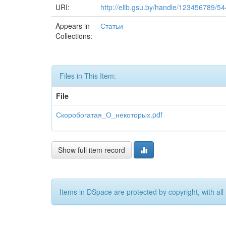
URI:
http://elib.gsu.by/handle/123456789/5
Appears in
Статьи
Collections:
Files in This Item:
File
Скоробогатая_О_некоторых.pdf
Show full item record
Items in DSpace are protected by copyright, with all 