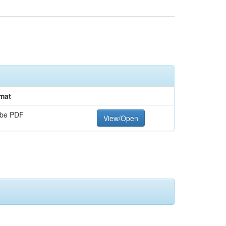
mat
be PDF
View/Open