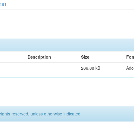
4491
Description
Size
For
266.88 kB
Ado
rights reserved, unless otherwise indicated.