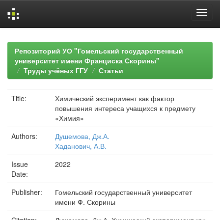
Skip
navigation
Репозиторий УО "Гомельский государственный
университет имени Франциска Скорины"
Труды учёных ГГУ
Статьи
Title:
Химический эксперимент как фактор
повышения интереса учащихся к предмету
«Химия»
Authors:
Душемова, Дж.А.
Хаданович, А.В.
Issue
2022
Date:
Publisher:
Гомельский государственный университет
имени Ф. Скорины