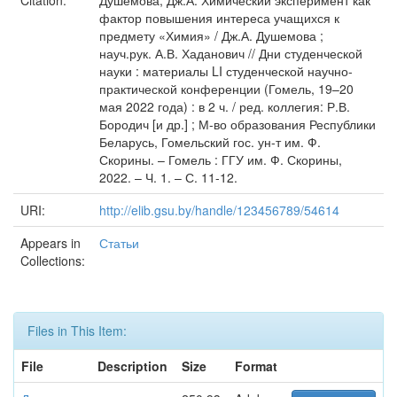
Citation:
Душемова, Дж.А. Химический эксперимент как
фактор повышения интереса учащихся к
предмету «Химия» / Дж.А. Душемова ;
науч.рук. А.В. Хаданович // Дни студенческой
науки : материалы LI студенческой научно-
практической конференции (Гомель, 19–20
мая 2022 года) : в 2 ч. / ред. коллегия: Р.В.
Бородич [и др.] ; М-во образования Республики
Беларусь, Гомельский гос. ун-т им. Ф.
Скорины. – Гомель : ГГУ им. Ф. Скорины,
2022. – Ч. 1. – С. 11-12.
URI:
http://elib.gsu.by/handle/123456789/54614
Appears in
Статьи
Collections:
Files in This Item:
File
Description
Size
Format