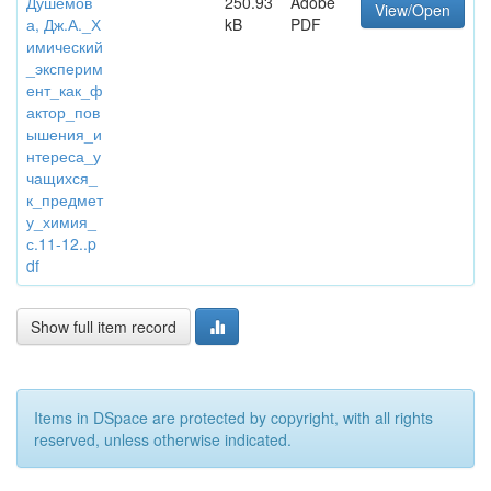
Душемов
250.93
Adobe
View/Open
а, Дж.А._Х
kB
PDF
имический
_эксперим
ент_как_ф
актор_пов
ышения_и
нтереса_у
чащихся_
к_предмет
у_химия_
с.11-12..p
df
Show full item record
Items in DSpace are protected by copyright, with all rights
reserved, unless otherwise indicated.