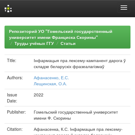
Skip
navigation
Репозиторий УО "Гомельский государственный
университет имени Франциска Скорины"
Труды учёных ГГУ
Статьи
Title:
Інфармацыя пра лексему-кампанент дарога ў
складзе беларускіх фразеалагізмаў
Authors:
Афанасенко, Е.С.
Лещинская, О.А.
Issue
2022
Date:
Publisher:
Гомельский государственный университет
имени Ф. Скорины
Citation:
Афанасенка, К.С. Інфармацыя пра лексему-