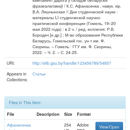
кампанент дарога ў складзе беларускіх
фразеалагізмаў / К.С. Афанасенка ; навук. кір.
В.А. Ляшчынская // Дни студенческой науки :
материалы LI студенческой научно-
практической конференции (Гомель, 19–20
мая 2022 года) : в 2 ч. / ред. коллегия: Р.В.
Бородич [и др.] ; М-во образования Республики
Беларусь, Гомельский гос. ун-т им. Ф.
Скорины. – Гомель : ГГУ им. Ф. Скорины,
2022. – Ч. 2. – С. 24-25.
URI:
http://elib.gsu.by/handle/123456789/54857
Appears in
Статьи
Collections:
Files in This Item:
File
Description
Size
Format
Афанасенка
254
Adobe
View/Open