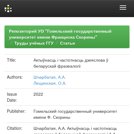
Skip
navigation
Репозиторий УО "Гомельский государственный
университет имени Франциска Скорины"
Труды учёных ГГУ
Статьи
Title:
Актыўнасць і частотнасць дзеяслова ў
беларускай фразеалогіі
Authors:
Шчарбатая, А.А.
Лещинская, О.А.
Issue
2022
Date:
Publisher:
Гомельский государственный университет
имени Ф. Скорины
Citation:
Шчарбатая, А.А. Актыўнасць і частотнасць