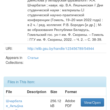
дзеяслова ў беларускай фразеалогіі / А.А.
Шчарбатая ; навук. кір. В.А. Ляшчынская // Дни
студенческой науки : материалы LI
студенческой научно-практической
конференции (Гомель, 19–20 мая 2022 года) :
в 2 ч. / ред. коллегия: Р.В. Бородич [и др.] ; М-
во образования Республики Беларусь,
Гомельский гос. ун-т им. Ф. Скорины. – Гомель
: ГГУ им. Ф. Скорины, 2022. – Ч. 2. – С. 38-39.
URI:
http://elib.gsu.by/handle/123456789/54944
Appears in
Статьи
Collections:
Files in This Item:
File
Description
Size
Format
Шчарбата
256.12
Adobe
View/Open
я_Актыўна
kB
PDF