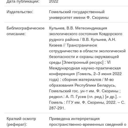
Дата публикации:
2022
Издательство:
Гомельский государственный
университет имени Ф. Скорины
Библиографическое
Кульнев, В.В. Метеоиндикация
описание:
экологического состояния Ковдорского
рудного района / В.В. Кульнев, А.Н.
Кизеев // Трансграничное
сотрудничество в области экологической
безопасности и охраны окружающей
среды [Электронный ресурс] : VI
Международная научно-практическая
конференция (Гомель, 2–3 июня 2022
года) : сборник материалов / М-во
образования Республики Беларусь,
Гомельский гос. ун-т им. Ф. Скорины ;
редкол.: А. П. Гусев (гл. ред.) [и др.]. –
Гомель : ГГУ им. Ф. Скорины, 2022. – С.
287-291.
Краткий осмотр
Приведена интерпретация
(реферат):
пространственно-временных сведений о