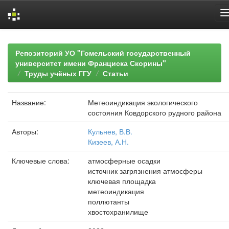
Skip
navigation
Репозиторий УО "Гомельский государственный
университет имени Франциска Скорины"
Труды учёных ГГУ
Статьи
Название:
Метеоиндикация экологического
состояния Ковдорского рудного района
Авторы:
Кульнев, В.В.
Кизеев, А.Н.
Ключевые слова:
атмосферные осадки
источник загрязнения атмосферы
ключевая площадка
метеоиндикация
поллютанты
хвостохранилище