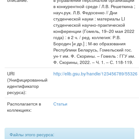
описание:
в управлении персоналом организации
в конкурентной среде / Л.В. Решеткина ;
науч.рук. Л.В. Федосенко // Дни
студенческой науки : материалы LI
студенческой научно-практической
конференции (Гомель, 19–20 мая 2022
года) : в 2 ч. / ред. коллегия: Р.В.
Бородич [и др.] ; М-во образования
Республики Беларусь, Гомельский гос.
ун-т им. Ф. Скорины. – Гомель : ГГУ им.
Ф. Скорины, 2022. – Ч. 1. – С. 118-119.
URI
http://elib.gsu.by/handle/123456789/55326
(Унифицированный
идентификатор
ресурса):
Располагается в
Статьи
коллекциях:
Файлы этого ресурса: