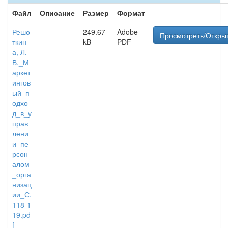
Файл
Описание
Размер
Формат
Решо
249.67
Adobe
Просмотреть/Откры
ткин
kB
PDF
а, Л.
В._М
аркет
ингов
ый_п
одхо
д_в_у
прав
лени
и_пе
рсон
алом
_орга
низац
ии_С.
118-1
19.pd
f