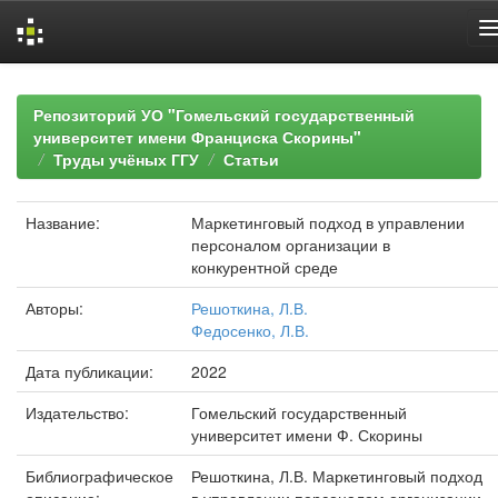
Skip
navigation
Репозиторий УО "Гомельский государственный
университет имени Франциска Скорины"
Труды учёных ГГУ
Статьи
Название:
Маркетинговый подход в управлении
персоналом организации в
конкурентной среде
Авторы:
Решоткина, Л.В.
Федосенко, Л.В.
Дата публикации:
2022
Издательство:
Гомельский государственный
университет имени Ф. Скорины
Библиографическое
Решоткина, Л.В. Маркетинговый подход