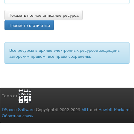
Показать полное описание ресурса
Просмотр статистики
Все ресурсы в архиве электронных ресурсов защищены
авторским правом, все права сохранены.
Тема от
DSpace Software
Copyright © 2002-2026
MIT
and
Hewlett-Packard
-
Обратная связь