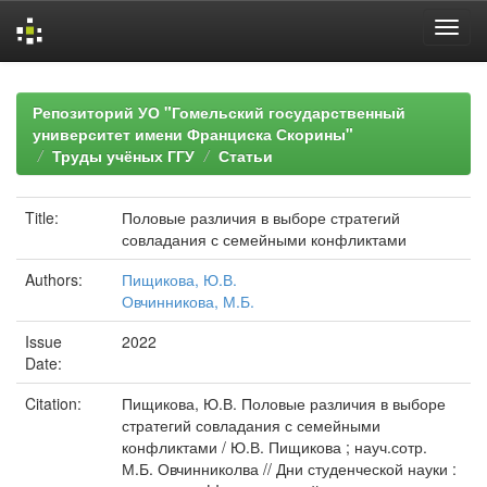
Skip
navigation
Репозиторий УО "Гомельский государственный
университет имени Франциска Скорины"
Труды учёных ГГУ
Статьи
Title:
Половые различия в выборе стратегий
совладания с семейными конфликтами
Authors:
Пищикова, Ю.В.
Овчинникова, М.Б.
Issue
2022
Date:
Citation:
Пищикова, Ю.В. Половые различия в выборе
стратегий совладания с семейными
конфликтами / Ю.В. Пищикова ; науч.сотр.
М.Б. Овчинниколва // Дни студенческой науки :