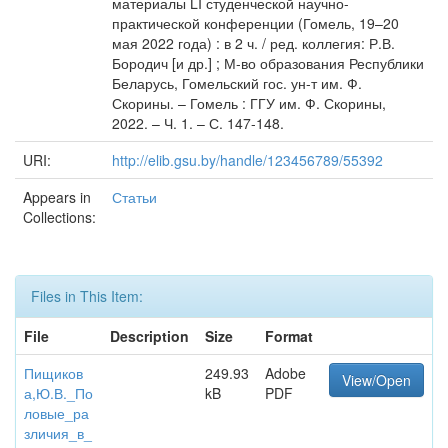
материалы LI студенческой научно-
практической конференции (Гомель, 19–20
мая 2022 года) : в 2 ч. / ред. коллегия: Р.В.
Бородич [и др.] ; М-во образования Республики
Беларусь, Гомельский гос. ун-т им. Ф.
Скорины. – Гомель : ГГУ им. Ф. Скорины,
2022. – Ч. 1. – С. 147-148.
URI:
http://elib.gsu.by/handle/123456789/55392
Appears in
Статьи
Collections:
Files in This Item:
File
Description
Size
Format
Пищиков
249.93
Adobe
View/Open
а,Ю.В._По
kB
PDF
ловые_ра
зличия_в_