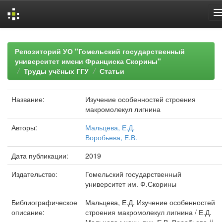
Skip
navigation
Репозиторий УО "Гомельский государственный
университет имени Франциска Скорины"
Труды учёных ГГУ
Статьи
Название:
Изучение особенностей строения
макромолекул лигнина
Авторы:
Мальцева, Е.Д.
Воробьева, Е.В.
Дата публикации:
2019
Издательство:
Гомельский государственный
университет им. Ф.Скорины
Библиографическое
Мальцева, Е.Д. Изучение особенностей
описание:
строения макромолекул лигнина / Е.Д.