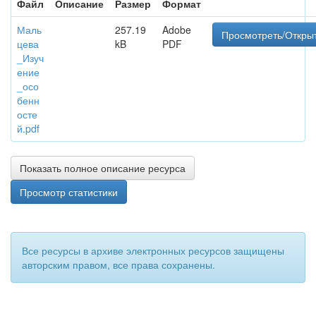
Файл
Описание
Размер
Формат
Маль
257.19
Adobe
Просмотреть/Откры
цева
kB
PDF
_Изуч
ение
_осо
бенн
осте
й.pdf
Показать полное описание ресурса
Просмотр статистики
Все ресурсы в архиве электронных ресурсов защищены
авторским правом, все права сохранены.