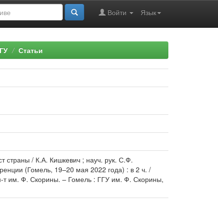
Войти
Язык
ГУ
Статьи
страны / К.А. Кишкевич ; науч. рук. С.Ф.
нции (Гомель, 19–20 мая 2022 года) : в 2 ч. /
н-т им. Ф. Скорины. – Гомель : ГГУ им. Ф. Скорины,