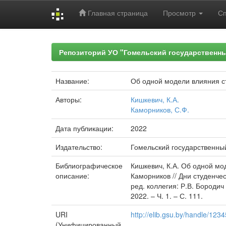
Главная страница
Просмотр
С
Skip
navigation
Репозиторий УО "Гомельский государственн
Название:
Об одной модели влияния с
Авторы:
Кишкевич, К.А.
Каморников, С.Ф.
Дата публикации:
2022
Издательство:
Гомельский государственны
Библиографическое
Кишкевич, К.А. Об одной мод
описание:
Каморников // Дни студенчес
ред. коллегия: Р.В. Бородич
2022. – Ч. 1. – С. 111.
URI
http://elib.gsu.by/handle/12
(Унифицированный