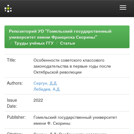
Skip
navigation
Репозиторий УО "Гомельский государственный
университет имени Франциска Скорины"
Труды учёных ГГУ
Статьи
Title:
Особенности советского классового
законодательства в первые годы после
Октябрьской революции
Authors:
Сергун, Д.Д.
Лебедев, А.Д.
Issue
2022
Date:
Publisher:
Гомельский государственный университет
имени Ф. Скорины