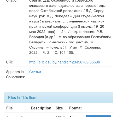
Citation:
Сергун, Д.Д. Особенности советского
классового законодательства в первые годы
после Октябрьской революции / Д.Д. Сергун ;
науч. рук. А.Д. Лебедев // Дни студенческой
науки : материалы LI студенческой научно-
практической конференции (Гомель, 19–20
мая 2022 года) : в 2 ч. / ред. коллегия: Р.В.
Бородич [и др.] ; М-во образования Республики
Беларусь, Гомельский гос. ун-т им. Ф.
Скорины. – Гомель : ГГУ им. Ф. Скорины,
2022. – Ч. 2. – С. 104-105.
URI:
http://elib.gsu.by/handle/123456789/55596
Appears in
Статьи
Collections:
Files in This Item:
File
Description
Size
Format