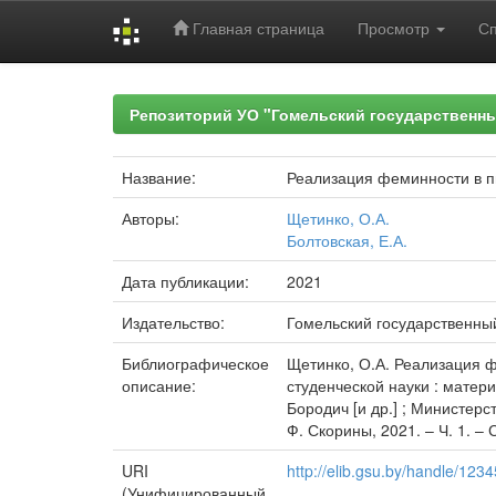
Главная страница
Просмотр
С
Skip
navigation
Репозиторий УО "Гомельский государственн
Название:
Реализация феминности в п
Авторы:
Щетинко, О.А.
Болтовская, Е.А.
Дата публикации:
2021
Издательство:
Гомельский государственны
Библиографическое
Щетинко, О.А. Реализация фе
описание:
студенческой науки : матери
Бородич [и др.] ; Министер
Ф. Скорины, 2021. – Ч. 1. – 
URI
http://elib.gsu.by/handle/12
(Унифицированный