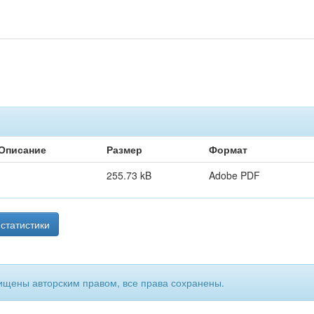
Описание
Размер
Формат
255.73 kB
Adobe PDF
статистики
ищены авторским правом, все права сохранены.