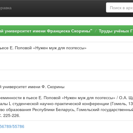
правка
ый университет имени Франциска Скорины"
Труды учёных Г
ьесе Е. Поповой «Нужен муж для поэтессы»
й университет имени Ф. Скорины
минности в пьесе Е. Поповой «Нужен муж для поэтессы» / О.А. Щети
алы L студенческой научно-практической конференции (Гомель, 13–14
ство образования Республики Беларусь, Гомельский государственный
С. 225-226.
3456789/55786