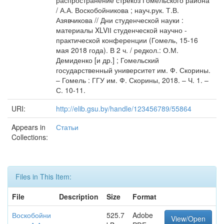
распространение стрекоз Гомельского района
/ А.А. Воскобойникова ; науч.рук. Т.В.
Азявчикова // Дни студенческой науки :
материалы XLVІІ студенческой научно -
практической конференции (Гомель, 15-16
мая 2018 года). В 2 ч. / редкол.: О.М.
Демиденко [и др.] ; Гомельский
государственный университет им. Ф. Скорины.
– Гомель : ГГУ им. Ф. Скорины, 2018. – Ч. 1. –
С. 10-11.
URI:
http://elib.gsu.by/handle/123456789/55864
Appears in
Статьи
Collections:
Files in This Item:
File
Description
Size
Format
Воскобойни
525.7
Adobe
View/Open