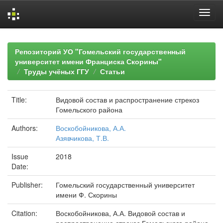
Skip
navigation
Репозиторий УО "Гомельский государственный
университет имени Франциска Скорины"
Труды учёных ГГУ
Статьи
Title:
Видовой состав и распространение стрекоз
Гомельского района
Authors:
Воскобойникова, А.А.
Азявчикова, Т.В.
Issue
2018
Date:
Publisher:
Гомельский государственный университет
имени Ф. Скорины
Citation:
Воскобойникова, А.А. Видовой состав и