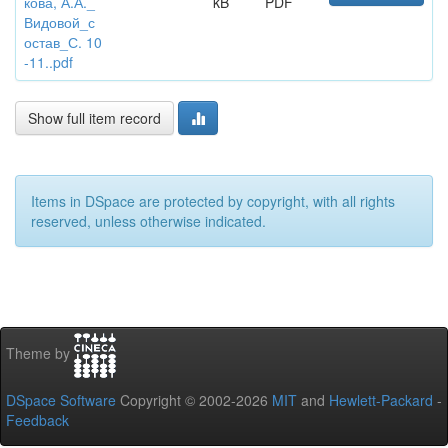
кова, А.А._
kB
PDF
Видовой_с
остав_С. 10
-11..pdf
Show full item record
Items in DSpace are protected by copyright, with all rights
reserved, unless otherwise indicated.
Theme by
DSpace Software
Copyright © 2002-2026
MIT
and
Hewlett-Packard
-
Feedback