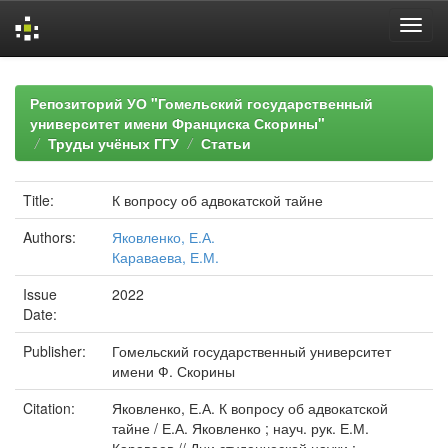
Skip
navigation
Репозиторий УО "Гомельский государственный
университет имени Франциска Скорины"
Труды учёных ГГУ
Статьи
Title:
К вопросу об адвокатской тайне
Authors:
Яковленко, Е.А.
Караваева, Е.М.
Issue
2022
Date:
Publisher:
Гомельский государственный университет
имени Ф. Скорины
Citation:
Яковленко, Е.А. К вопросу об адвокатской
тайне / Е.А. Яковленко ; науч. рук. Е.М.