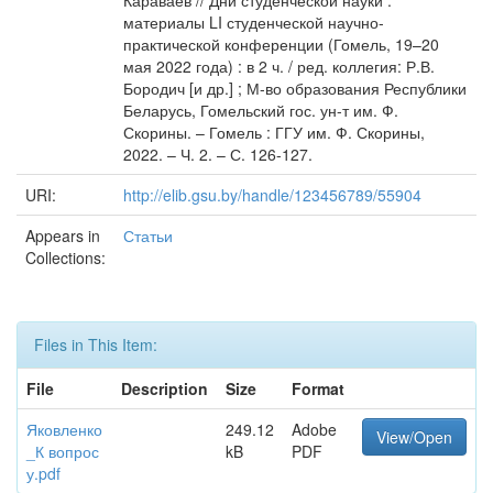
Караваев // Дни студенческой науки :
материалы LI студенческой научно-
практической конференции (Гомель, 19–20
мая 2022 года) : в 2 ч. / ред. коллегия: Р.В.
Бородич [и др.] ; М-во образования Республики
Беларусь, Гомельский гос. ун-т им. Ф.
Скорины. – Гомель : ГГУ им. Ф. Скорины,
2022. – Ч. 2. – С. 126-127.
URI:
http://elib.gsu.by/handle/123456789/55904
Appears in
Статьи
Collections:
Files in This Item:
File
Description
Size
Format
Яковленко
249.12
Adobe
View/Open
_К вопрос
kB
PDF
у.pdf