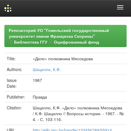
Skip
navigation
Репозиторий УО "Гомельский государственный
университет имени Франциска Скорины"
Библиотека ГГУ
Оцифрованный фонд
Title:
«Дело» полковника Мясоедова
Authors:
Шацилло, К.Ф.
Issue
1967
Date:
Publisher:
Правда
Citation:
Шацилло, К.Ф. «Дело» полковника Мясоедова
/ К.Ф. Шацилло // Вопросы истории. - 1967. - №
4. - С. 103-116.
URI:
http://elib.gsu.by/handle/123456789/55914