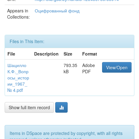
Appears in
Оцифрованный фонд
Collections:
Files in This Item:
File
Description
Size
Format
Шацилло
793.35
Adobe
View/Open
К.Ф._Вопр
kB
PDF
осы_истор
ии_1967_
№ 4.pdf
Show full item record
Items in DSpace are protected by copyright, with all rights