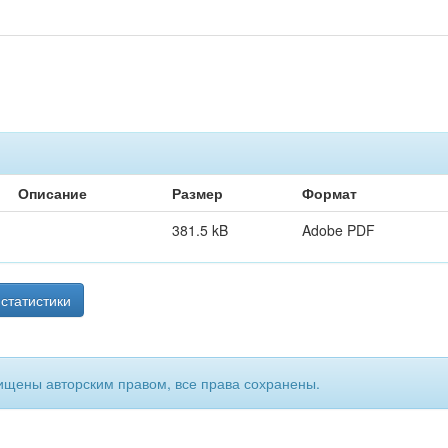
Описание
Размер
Формат
381.5 kB
Adobe PDF
статистики
ищены авторским правом, все права сохранены.