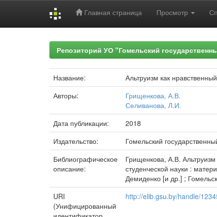
Главная страница
Просмотр
С
Skip
navigation
Репозиторий УО "Гомельский государственн
Название:
Альтруизм как нравственный
Авторы:
Грищенкова, А.В.
Селиванова, Л.И.
Дата публикации:
2018
Издательство:
Гомельский государственны
Библиографическое
Грищенкова, А.В. Альтруизм 
описание:
студенческой науки : матери
Демиденко [и др.] ; Гомельс
URI
http://elib.gsu.by/handle/12
(Унифицированный
идентификатор