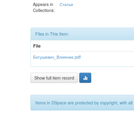
Appears in
Статьи
Collections:
Files in This Item:
File
Богушевич_Влияние.pdf
Show full item record
Items in DSpace are protected by copyright, with all 