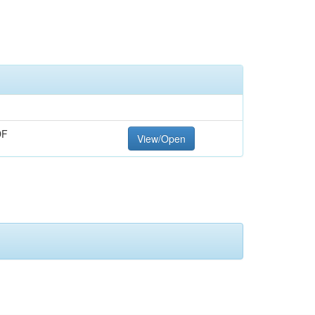
DF
View/Open