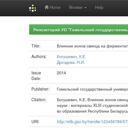
Home
Browse
Help
Skip
navigation
Репозиторий УО "Гомельский государственн
Title:
Влияние ионов свинца на ферментат
Authors:
Богушевич, К.Е.
Дроздова, Н.И.
Issue
2014
Date:
Publisher:
Гомельский государственный универ
Citation:
Богушевич, К.Е. Влияние ионов свинц
науки : материалы XLIII студенческой
во образования Республики Беларусь,
URI:
http://elib.gsu.by/handle/123456789/5