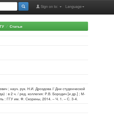
Sign on to:
Language
ГУ
Статьи
ч ; науч. рук. Н.И. Дроздова // Дни студенческой
 в 2 ч. / ред. коллегия: Р.В. Бородич [и др.] ; М-
: ГГУ им. Ф. Скорины, 2014. – Ч. 1. – С. 3-4.