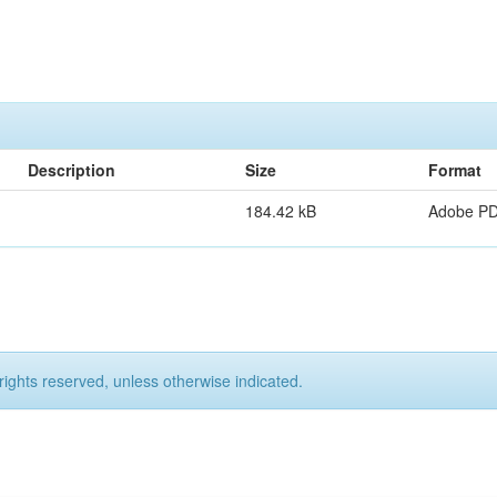
Description
Size
Format
184.42 kB
Adobe P
rights reserved, unless otherwise indicated.