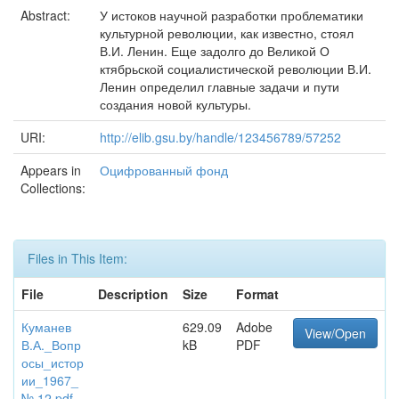
Abstract:
У истоков научной разработки проблематики
культурной революции, как известно, стоял
В.И. Ленин. Еще задолго до Великой О
ктябрьской социалистической революции В.И.
Ленин определил главные задачи и пути
создания новой культуры.
URI:
http://elib.gsu.by/handle/123456789/57252
Appears in
Оцифрованный фонд
Collections:
Files in This Item:
File
Description
Size
Format
Куманев
629.09
Adobe
View/Open
В.А._Вопр
kB
PDF
осы_истор
ии_1967_
№ 12.pdf