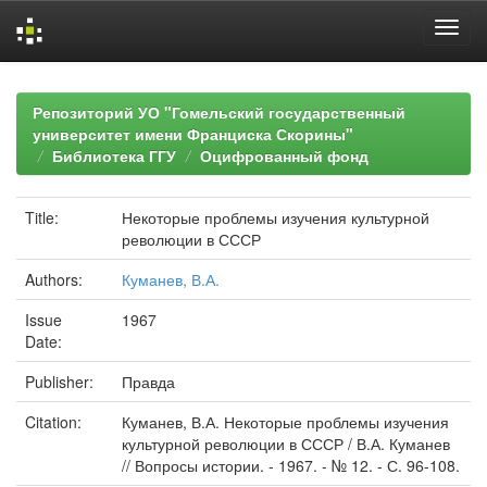
Skip
navigation
Репозиторий УО "Гомельский государственный
университет имени Франциска Скорины"
Библиотека ГГУ
Оцифрованный фонд
Title:
Некоторые проблемы изучения культурной
революции в СССР
Authors:
Куманев, В.А.
Issue
1967
Date:
Publisher:
Правда
Citation:
Куманев, В.А. Некоторые проблемы изучения
культурной революции в СССР / В.А. Куманев
// Вопросы истории. - 1967. - № 12. - С. 96-108.