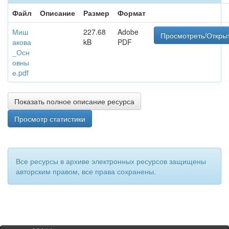
Файл
Описание
Размер
Формат
Миш
227.68
Adobe
Просмотреть/Откры
акова
kB
PDF
_Осн
овны
е.pdf
Показать полное описание ресурса
Просмотр статистики
Все ресурсы в архиве электронных ресурсов защищены
авторским правом, все права сохранены.