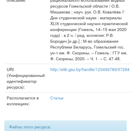
описание:
рационального использования водных
ресурсов Гомельской области / О.В.
Мишакова ; науч. рук. О.В. Ковалёва //
Дни студенческой науки : материалы
XLIХ студенческой научно-практической
конференции (Гомель, 14–15 мая 2020
года) : в 2 ч. / ред. коллегия: Р.В.
Бородич [и др.] ; М-во образования
Республики Беларусь, Гомельский гос.
ун-т им. Ф. Скорины. – Гомель : ГГУ им.
Ф. Скорины, 2020. – Ч. 1. – С. 47-48.
URI
http://elib.gsu.by/handle/123456789/57294
(Унифицированный
идентификатор
ресурса):
Располагается в
Статьи
коллекциях:
Файлы этого ресурса: