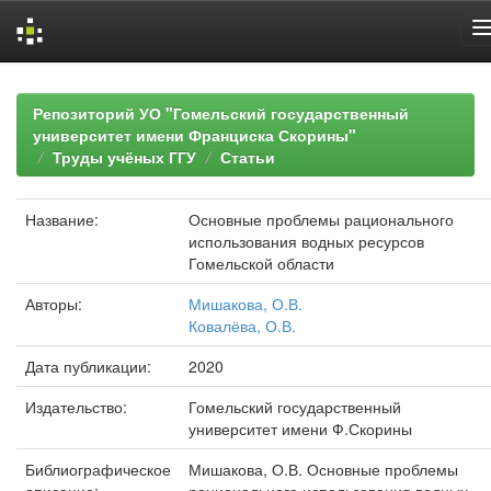
Skip
navigation
Репозиторий УО "Гомельский государственный
университет имени Франциска Скорины"
Труды учёных ГГУ
Статьи
Название:
Основные проблемы рационального
использования водных ресурсов
Гомельской области
Авторы:
Мишакова, О.В.
Ковалёва, О.В.
Дата публикации:
2020
Издательство:
Гомельский государственный
университет имени Ф.Скорины
Библиографическое
Мишакова, О.В. Основные проблемы