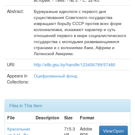
истории. - 1968. - № 5. - С. 32-45.
Abstract:
Буржуазные идеологи с первого дня
существования Советского государства
извращают борьбу СССР против всех форм
колониализма, искажают характер и суть
отношений первого в мире социалистического
государства с молодыми развивающимися
странами и с колониями Азии, Африки и
Латинской Америки.
URI:
http://elib.gsu.by/handle/123456789/57480
Appears in
Оцифрованный фонд
Collections:
Files in This Item:
File
Description
Size
Format
Красильник
715.3
Adobe
View/Open
ов А.Н._Во
kB
PDF