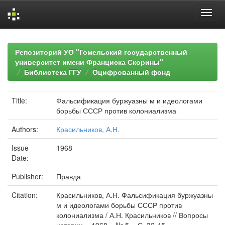
Skip
navigation
Репозиторий УО "Гомельский государственный
университет имени Франциска Скорины"
Библиотека ГГУ
Оцифрованный фонд
Title:
Фальсификация буржуазны м и идеологами
борьбы СССР против колониализма
Authors:
Красильников, А.Н.
Issue
1968
Date:
Publisher:
Правда
Citation:
Красильников, А.Н. Фальсификация буржуазны
м и идеологами борьбы СССР против
колониализма / А.Н. Красильников // Вопросы