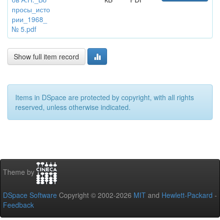
просы_исто
рии_1968_
№ 5.pdf
Show full item record
Items in DSpace are protected by copyright, with all rights
reserved, unless otherwise indicated.
Theme by
DSpace Software
Copyright © 2002-2026
MIT
and
Hewlett-Packard
-
Feedback