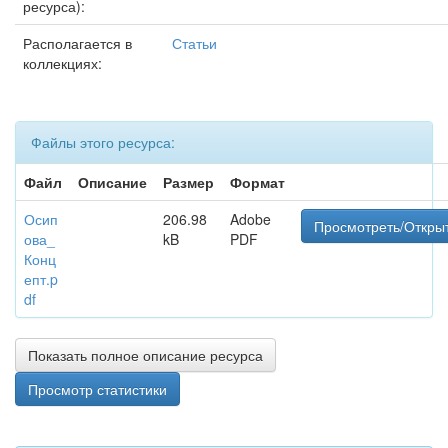
ресурса):
Располагается в
Статьи
коллекциях:
Файлы этого ресурса:
Файл
Описание
Размер
Формат
Осип
206.98
Adobe
Просмотреть/Откры
ова_
kB
PDF
Конц
епт.p
df
Показать полное описание ресурса
Просмотр статистики