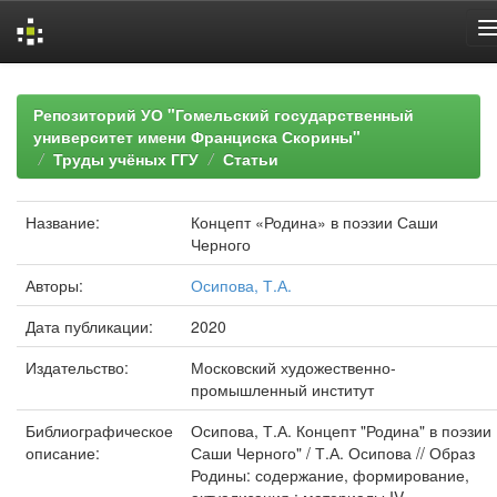
Skip
navigation
Репозиторий УО "Гомельский государственный
университет имени Франциска Скорины"
Труды учёных ГГУ
Статьи
Название:
Концепт «Родина» в поэзии Саши
Черного
Авторы:
Осипова, Т.А.
Дата публикации:
2020
Издательство:
Московский художественно-
промышленный институт
Библиографическое
Осипова, Т.А. Концепт "Родина" в поэзии
описание:
Саши Черного" / Т.А. Осипова // Образ
Родины: содержание, формирование,