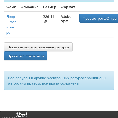
Файл
Описание
Размер
Формат
Явор
226.14
Adobe
Просмотреть/Откры
_Разв
kB
PDF
итие.
pdf
Показать полное описание ресурса
Просмотр статистики
Все ресурсы в архиве электронных ресурсов защищены
авторским правом, все права сохранены.
Тема от