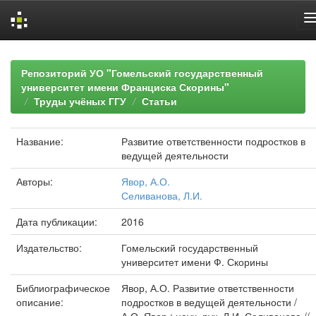
Skip
navigation
Репозиторий УО "Гомельский государственный
университет имени Франциска Скорины"
Труды учёных ГГУ
Статьи
Название:
Развитие ответственности подростков в
ведущей деятельности
Авторы:
Явор, А.О.
Селиванова, Л.И.
Дата публикации:
2016
Издательство:
Гомельский государственный
университет имени Ф. Скорины
Библиографическое
Явор, А.О. Развитие ответственности
описание:
подростков в ведущей деятельности /