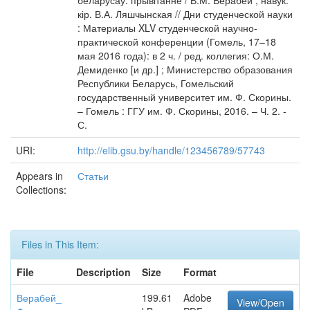
беларусаў: прывітанне / В.М. Верабей ; навук.
кір. В.А. Ляшчынская // Дни студенческой науки
: Материалы XLV студенческой научно-
практической конференции (Гомель, 17–18
мая 2016 года): в 2 ч. / ред. коллегия: О.М.
Демиденко [и др.] ; Министерство образования
Республики Беларусь, Гомельский
государственный университет им. Ф. Скорины.
– Гомель : ГГУ им. Ф. Скорины, 2016. – Ч. 2. -
С.
URI:
http://elib.gsu.by/handle/123456789/57743
Appears in
Статьи
Collections:
Files in This Item:
File
Description
Size
Format
Верабей_
199.61
Adobe
View/Open