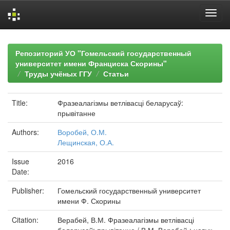
Skip
navigation
Репозиторий УО "Гомельский государственный
университет имени Франциска Скорины"
Труды учёных ГГУ
Статьи
Title:
Фразеалагізмы ветлівасці беларусаў:
прывітанне
Authors:
Воробей, О.М.
Лещинская, О.А.
Issue
2016
Date:
Publisher:
Гомельский государственный университет
имени Ф. Скорины
Citation:
Верабей, В.М. Фразеалагізмы ветлівасці