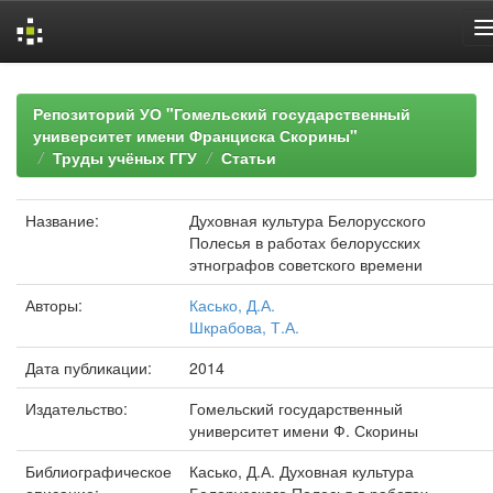
Skip
navigation
Репозиторий УО "Гомельский государственный
университет имени Франциска Скорины"
Труды учёных ГГУ
Статьи
Название:
Духовная культура Белорусского
Полесья в работах белорусских
этнографов советского времени
Авторы:
Касько, Д.А.
Шкрабова, Т.А.
Дата публикации:
2014
Издательство:
Гомельский государственный
университет имени Ф. Скорины
Библиографическое
Касько, Д.А. Духовная культура