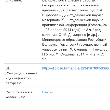
описание:
Белорусского Полесья в работах
белорусских этнографов советского
времени / Д.А. Касько ; науч. рук. Т.А.
Шкрабова // Дни студенческой науки :
материалы XLIII студенческой научно -
практической конференции (Гомель, 24
—25 апреля 2014 года) : в 2 ч. / ред.
коллегия: О. М. Демиденко [и др.] ;
Министерство образования Республики
Беларусь, Гомельский государственный
университет им. Ф. Скорины. – Гомель :
ГГУ им. Ф. Скорины, 2014. – Ч. 2. – С.
27.
URI
http://elib.gsu.by/handle/123456789/58098
(Унифицированный
идентификатор
ресурса):
Располагается в
Статьи
коллекциях: