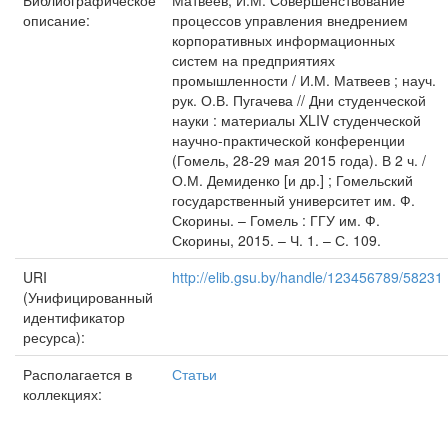
Библиографическое
Матвеев, И.М. Совершенствование
описание:
процессов управления внедрением
корпоративных информационных
систем на предприятиях
промышленности / И.М. Матвеев ; науч.
рук. О.В. Пугачева // Дни студенческой
науки : материалы XLIV студенческой
научно-практической конференции
(Гомель, 28-29 мая 2015 года). В 2 ч. /
О.М. Демиденко [и др.] ; Гомельский
государственный университет им. Ф.
Скорины. – Гомель : ГГУ им. Ф.
Скорины, 2015. – Ч. 1. – С. 109.
URI
http://elib.gsu.by/handle/123456789/58231
(Унифицированный
идентификатор
ресурса):
Располагается в
Статьи
коллекциях: