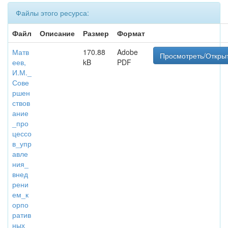
Файлы этого ресурса:
Файл
Описание
Размер
Формат
Матв
170.88
Adobe
Просмотреть/Откры
еев,
kB
PDF
И.М._
Сове
ршен
ствов
ание
_про
цессо
в_упр
авле
ния_
внед
рени
ем_к
орпо
ратив
ных_