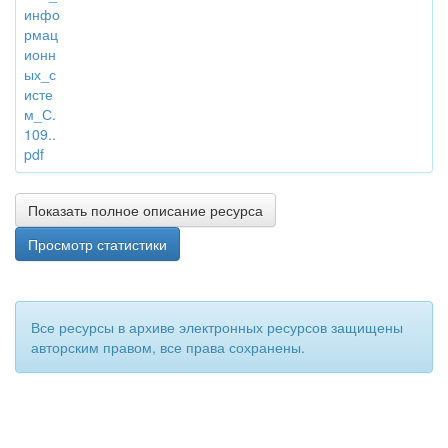
инфо
рмац
ионн
ых_с
исте
м_С.
109..
pdf
Показать полное описание ресурса
Просмотр статистики
Все ресурсы в архиве электронных ресурсов защищены
авторским правом, все права сохранены.