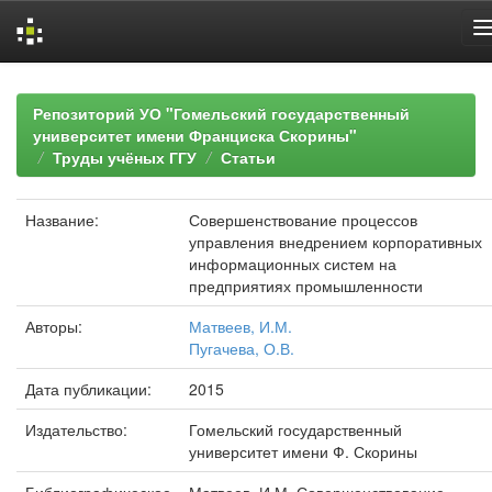
Skip
navigation
Репозиторий УО "Гомельский государственный
университет имени Франциска Скорины"
Труды учёных ГГУ
Статьи
Название:
Совершенствование процессов
управления внедрением корпоративных
информационных систем на
предприятиях промышленности
Авторы:
Матвеев, И.М.
Пугачева, О.В.
Дата публикации:
2015
Издательство:
Гомельский государственный
университет имени Ф. Скорины