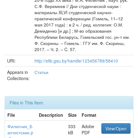
20-е годы ХХ века / М.А. Филипчик ; науч. рук.
С.Ф. Веремеев // Дни студенческой науки :
материалы XLVI студенческой научно-
практической конференции (Гомель, 11–12
мая 2017 года) : в 2 ч. / ред. коллегия: О.М.
Демиденко [и др.] ; М-во образования
Республики Беларусь, Гомельский гос. ун-т им.
Ф. Скорины. – Гомель : ГГУ им. Ф. Скорины,
2017. – Ч. 2. – C. 57.
URI:
http://elib.gsu.by/handle/123456789/58410
Appears in
Статьи
Collections:
Files in This Item:
File
Description
Size
Format
Филипчик_Б
333
Adobe
View/Open
аптистские.p
kB
PDF