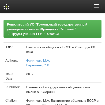
Skip
navigation
Репозиторий УО "Гомельский государственный
университет имени Франциска Скорины"
Труды учёных ГГУ
Статьи
Title:
Баптистские общины в БССР в 20-е годы ХХ
века
Authors:
Филипчик, М.А.
Веремеев, С.Ф.
Issue
2017
Date:
Publisher:
Гомельский государственный университет
имени Ф. Скорины
Citation:
Филипчик, М.А. Баптистские общины в БССР в