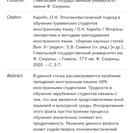
Publisher:
Гомельский государственный университет
имени Ф. Скорины
Citation:
Каребо, О.Н. Этнолингвистический подход в
обучении туркменских студентов
иностранному языку / О.Н. Каребо // Вопросы
лингвистики и методики преподавания
иностранного языка : сборник научных статей.
Вып. 9 / редкол.: Е.В. Сажина (гл. ред.) [и др.] ;
Гомельский государственный университет им.
Ф. Скорины. – Гомель : ГГУ им. Ф. Скорины,
2020. – С. 3-7.
Abstract:
В данной статье рассматривается проблема
овладения иностранным языком (ИЯ)
иностранными студентами. Трудности в
обучении зарубежных студентов связаны с
тем, что они являются представителями иной
языковой и культурной среды. Игнорирование
этого факта при построении процесса
обучения значительно снижает его
продуктивность. Решению данного вопроса
может содействовать этнолингвистический