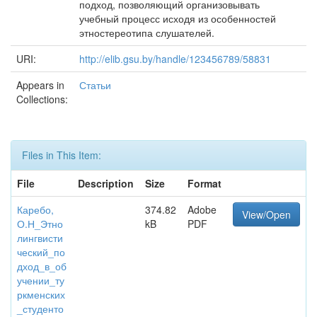
подход, позволяющий организовывать
учебный процесс исходя из особенностей
этностереотипа слушателей.
URI:
http://elib.gsu.by/handle/123456789/58831
Appears in
Статьи
Collections:
Files in This Item:
File
Description
Size
Format
Каребо,
374.82
Adobe
View/Open
О.Н_Этно
kB
PDF
лингвисти
ческий_по
дход_в_об
учении_ту
ркменских
_студенто