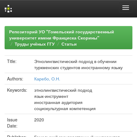
Skip
navigation
Репозиторий УО "Гомельский государственный
университет имени Франциска Скорины"
Труды учёных ГГУ
Статьи
Title:
Этнолингвистический подход в обучении
туркменских студентов иностранному языку
Authors:
Каребо, О.Н.
Keywords:
этнолингвистический подход
язык-инструмент
иностранная аудитория
социокультурная компетенция
Issue
2020
Date: