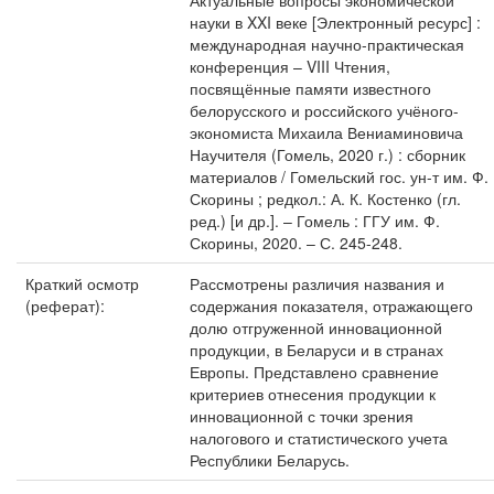
Актуальные вопросы экономической
науки в XXI веке [Электронный ресурс] :
международная научно-практическая
конференция – VIII Чтения,
посвящённые памяти известного
белорусского и российского учёного-
экономиста Михаила Вениаминовича
Научителя (Гомель, 2020 г.) : сборник
материалов / Гомельский гос. ун-т им. Ф.
Скорины ; редкол.: А. К. Костенко (гл.
ред.) [и др.]. – Гомель : ГГУ им. Ф.
Скорины, 2020. – С. 245-248.
Краткий осмотр
Рассмотрены различия названия и
(реферат):
содержания показателя, отражающего
долю отгруженной инновационной
продукции, в Беларуси и в странах
Европы. Представлено сравнение
критериев отнесения продукции к
инновационной с точки зрения
налогового и статистического учета
Республики Беларусь.