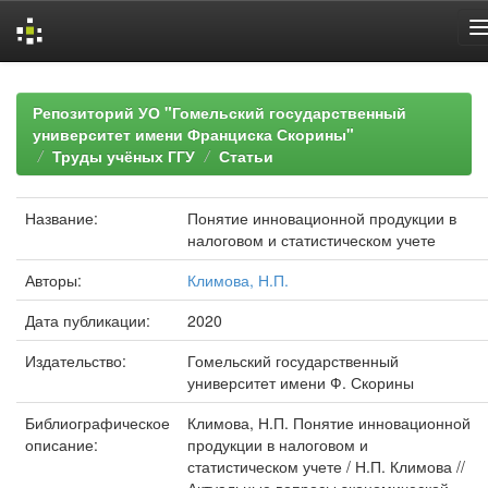
Skip
navigation
Репозиторий УО "Гомельский государственный
университет имени Франциска Скорины"
Труды учёных ГГУ
Статьи
Название:
Понятие инновационной продукции в
налоговом и статистическом учете
Авторы:
Климова, Н.П.
Дата публикации:
2020
Издательство:
Гомельский государственный
университет имени Ф. Скорины
Библиографическое
Климова, Н.П. Понятие инновационной
описание:
продукции в налоговом и
статистическом учете / Н.П. Климова //