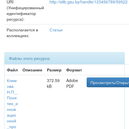
URI
http://elib.gsu.by/handle/123456789/59522
(Унифицированный
идентификатор
ресурса):
Располагается в
Статьи
коллекциях:
Файлы этого ресурса:
Файл
Описание
Размер
Формат
Клим
372.59
Adobe
Просмотреть/Откры
ова
kB
PDF
Н.П._
Поня
тие_и
ннов
ацио
нной
_про