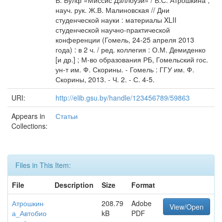
В. Вулф «Миссис Дэллоуэй» / В.С. Атрошкина ;
науч. рук. Ж.В. Малиновская // Дни
студенческой науки : материалы XLII
студенческой научно-практической
конференции (Гомель, 24-25 апреля 2013
года) : в 2 ч. / ред. коллегия : О.М. Демиденко
[и др.] ; М-во образования РБ, Гомельский гос.
ун-т им. Ф. Скорины. - Гомель : ГГУ им. Ф.
Скорины, 2013. - Ч. 2. - С. 4-5.
URI:
http://elib.gsu.by/handle/123456789/59863
Appears in
Статьи
Collections:
Files in This Item:
File
Description
Size
Format
Атрошкин
208.79
Adobe
View/Open
а_Автобио
kB
PDF