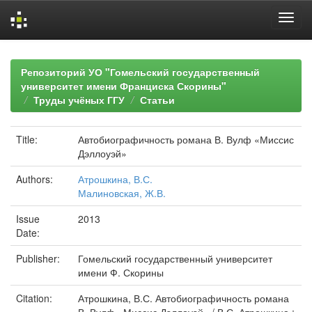
Skip
navigation
Репозиторий УО "Гомельский государственный
университет имени Франциска Скорины"
Труды учёных ГГУ
Статьи
Title:
Автобиографичность романа В. Вулф «Миссис
Дэллоуэй»
Authors:
Атрошкина, В.С.
Малиновская, Ж.В.
Issue
2013
Date:
Publisher:
Гомельский государственный университет
имени Ф. Скорины
Citation:
Атрошкина, В.С. Автобиографичность романа