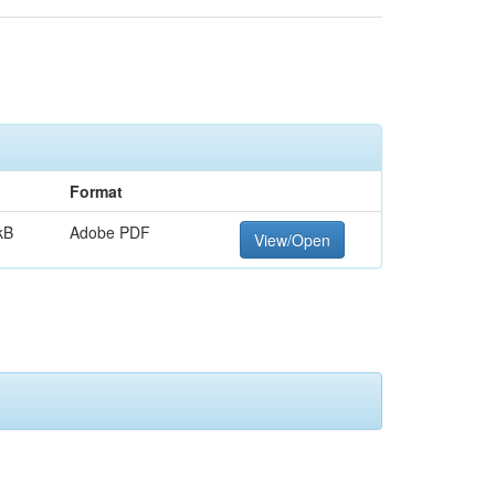
Format
kB
Adobe PDF
View/Open