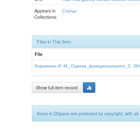
Appears in
Статьи
Collections:
Files in This Item:
File
Корниенко И. М._Оценка_функционального_С. 204
Show full item record
Items in DSpace are protected by copyright, with all 