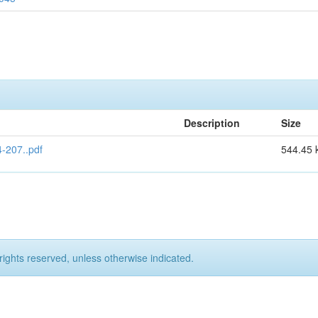
Description
Size
-207..pdf
544.45 
rights reserved, unless otherwise indicated.