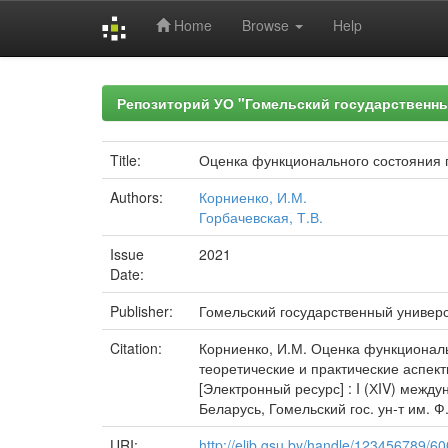
Home
Browse
Help
Skip
navigation
Репозиторий УО "Гомельский государственн
Title:
Оценка функционального состояния п
Authors:
Корниенко, И.М.
Горбачевская, Т.В.
Issue
2021
Date:
Publisher:
Гомельский государственный универ
Citation:
Корниенко, И.М. Оценка функциональн
теоретические и практические аспек
[Электронный ресурс] : I (ХIV) межд
Беларусь, Гомельский гос. ун-т им. Ф. 
URI:
http://elib.gsu.by/handle/123456789/6