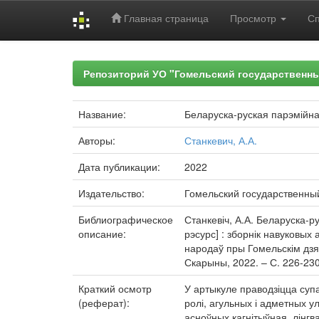
Главная страница
Просмотр
С
Skip
navigation
Репозиторий УО "Гомельский государственн
Название:
Беларуска-руская парэмійна
Авторы:
Станкевич, А.А.
Дата публикации:
2022
Издательство:
Гомельский государственны
Библиографическое
Станкевіч, А.А. Беларуска-р
описание:
рэсурс] : зборнік навуковых 
народаў пры Гомельскім дзярж
Скарыны, 2022. – С. 226-230
Краткий осмотр
У артыкуле праводзіцца супа
(реферат):
ролі, агульных і адметных у
асноўных кагнітыўная, лінг