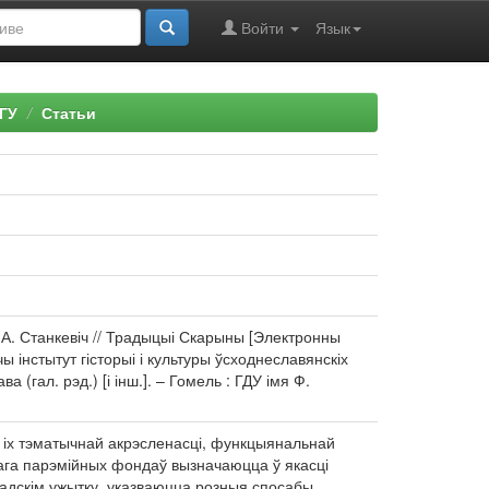
Войти
Язык
ГУ
Статьи
А.А. Станкевіч // Традыцыі Скарыны [Электронны
ы інстытут гісторыі і культуры ўсходнеславянскіх
(гал. рэд.) [і інш.]. – Гомель : ГДУ імя Ф.
е іх тэматычнай акрэсленасці, функцыянальнай
кага парэмійных фондаў вызначаюцца ў якасці
мадскім ужытку, указваюцца розныя спосабы