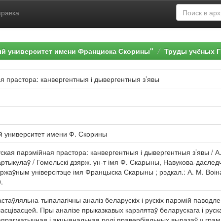
правка
ый университет имени Франциска Скорины"
Труды учёных Г
я прастора: канвергентныя і дывергентныя з’явы
й университет имени Ф. Скорины
уская парэмійная прастора: канвергентныя і дывергентныя з’явы / 
артыкулаў / Гомельскі дзярж. ун-т імя Ф. Скарыны, Навукова-даследч
аўным універсітэце імя Францыска Скарыны ; рэдкал.: А. М. Воінава 
.
стаўляльна-тыпалагічны аналіз беларускіх і рускіх парэмій паводл
ласцівасцей. Пры аналізе прыказкавых карэлятаў беларускага і рус
вапрагматычная і акцыянальная ролі правербіяльных выразаў у гра