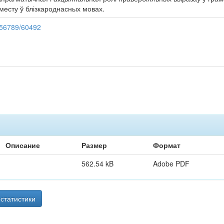
месту ў блізкароднасных мовах.
3456789/60492
Описание
Размер
Формат
562.54 kB
Adobe PDF
статистики