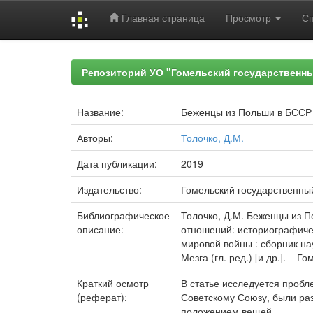
Главная страница
Просмотр
С
Skip
navigation
Репозиторий УО "Гомельский государственн
Название:
Беженцы из Польши в БССР в
Авторы:
Толочко, Д.М.
Дата публикации:
2019
Издательство:
Гомельский государственны
Библиографическое
Толочко, Д.М. Беженцы из П
описание:
отношений: историографичес
мировой войны : сборник нау
Мезга (гл. ред.) [и др.]. – Г
Краткий осмотр
В статье исследуется пробл
(реферат):
Советскому Союзу, были ра
положением вещей.