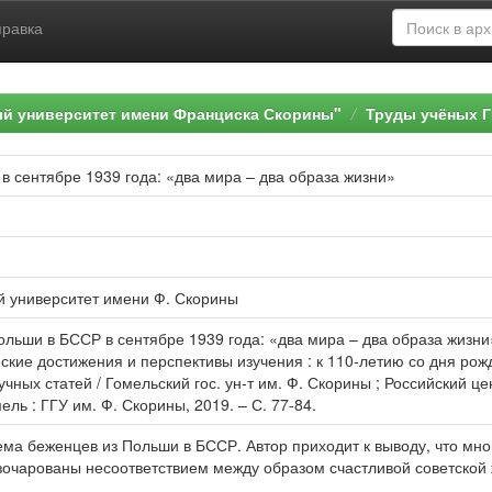
правка
ый университет имени Франциска Скорины"
Труды учёных Г
 сентябре 1939 года: «два мира – два образа жизни»
й университет имени Ф. Скорины
ольши в БССР в сентябре 1939 года: «два мира – два образа жизни
кие достижения и перспективы изучения : к 110-летию со дня рож
чных статей / Гомельский гос. ун-т им. Ф. Скорины ; Российский цент
омель : ГГУ им. Ф. Скорины, 2019. – С. 77-84.
ема беженцев из Польши в БССР. Автор приходит к выводу, что мн
зочарованы несоответствием между образом счастливой советской