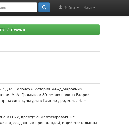
Войти
Язык
ГУ
Статьи
» / Д.М. Толочко // История международных
дения А. А. Громыко и 80-летию начала Второй
р науки и культуры в Гомеле ; редкол. : Н. Н.
огие из них, прежде симпатизировавшие
 жизни, созданным пропагандой, и действительным