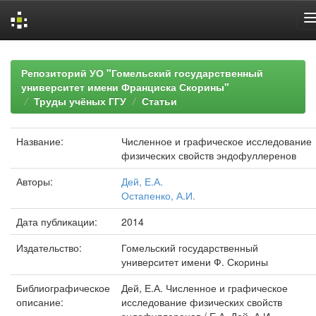
Skip
navigation
Репозиторий УО "Гомельский государственный
университет имени Франциска Скорины"
Труды учёных ГГУ
Статьи
Название:
Численное и графическое исследование
физических свойств эндофуллеренов
Авторы:
Дей, Е.А.
Остапенко, А.И.
Дата публикации:
2014
Издательство:
Гомельский государственный
университет имени Ф. Скорины
Библиографическое
Дей, Е.А. Численное и графическое
описание:
исследование физических свойств