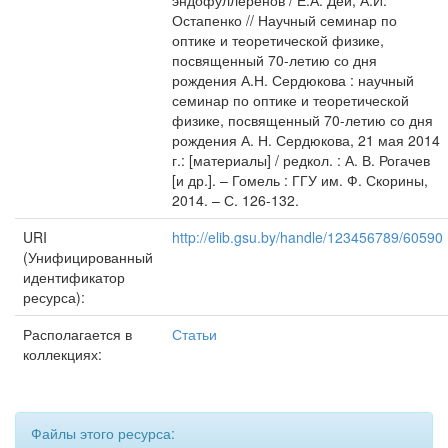
эндофуллеренов / Е.А. Дей, А.И.
Остапенко // Научный семинар по
оптике и теоретической физике,
посвященный 70-летию со дня
рождения А.Н. Сердюкова : научный
семинар по оптике и теоретической
физике, посвященный 70-летию со дня
рождения А. Н. Сердюкова, 21 мая 2014
г.: [материалы] / редкол. : А. В. Рогачев
[и др.]. – Гомель : ГГУ им. Ф. Скорины,
2014. – С. 126-132.
URI
http://elib.gsu.by/handle/123456789/60590
(Унифицированный
идентификатор
ресурса):
Располагается в
Статьи
коллекциях:
Файлы этого ресурса: