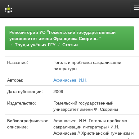
Skip
navigation
Репозиторий УО "Гомельский государственный
университет имени Франциска Скорины"
Труды учёных ГГУ
Статьи
Название:
Гоголь и проблема сакрализации
литературы
Авторы:
Афанасьев, И.Н.
Дата публикации:
2009
Издательство:
Гомельский государственный
университет имени Ф. Скорины
Библиографическое
Афанасьев, И.Н. Гоголь и проблема
описание:
сакрализации литературы / И.Н.
Афанасьев // Христианский гуманизм и