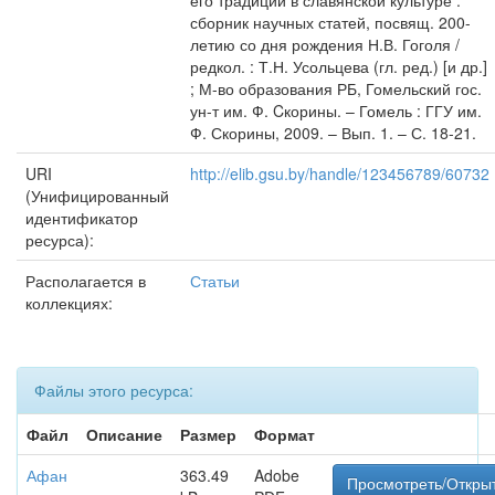
его традиции в славянской культуре :
сборник научных статей, посвящ. 200-
летию со дня рождения Н.В. Гоголя /
редкол. : Т.Н. Усольцева (гл. ред.) [и др.]
; М-во образования РБ, Гомельский гос.
ун-т им. Ф. Cкорины. – Гомель : ГГУ им.
Ф. Скорины, 2009. – Вып. 1. – С. 18-21.
URI
http://elib.gsu.by/handle/123456789/60732
(Унифицированный
идентификатор
ресурса):
Располагается в
Статьи
коллекциях:
Файлы этого ресурса:
Файл
Описание
Размер
Формат
Афан
363.49
Adobe
Просмотреть/Откры