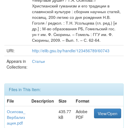
«Мертвые души» / Т.А. Осипова //
Христианский гуманизм и его традиции в
славянской культуре : сборник научных статей,
посвящ. 200-летию со дня рождения Н.В.
Гоголя / редкол. : Т.Н. Усольцева (гл. ред.) [и
др.] ; М-во образования РБ, Гомельский гос.
ун-т им. Ф. Cкорины. – Гомель : ГГУ им. Ф.
Скорины, 2009. – Вып. 1. – С. 62-64.
URI:
http://elib.gsu.by/handle/123456789/60743
Appears in
Статьи
Collections:
Files in This Item:
File
Description
Size
Format
Осипова_
435.77
Adobe
View/Open
Вербализ
kB
PDF
ация.pdf