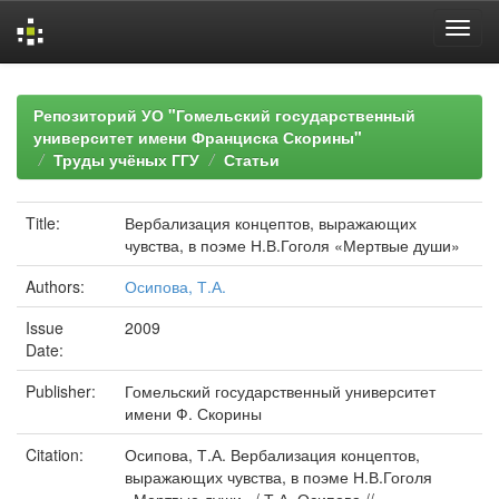
Skip
navigation
Репозиторий УО "Гомельский государственный
университет имени Франциска Скорины"
Труды учёных ГГУ
Статьи
Title:
Вербализация концептов, выражающих
чувства, в поэме Н.В.Гоголя «Мертвые души»
Authors:
Осипова, Т.А.
Issue
2009
Date:
Publisher:
Гомельский государственный университет
имени Ф. Скорины
Citation:
Осипова, Т.А. Вербализация концептов,
выражающих чувства, в поэме Н.В.Гоголя