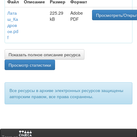
Файл
Описание
Размер
Формат
Лата
225.29
Adobe
Просмотреть/Откры
ш_Ка
kB
PDF
дров
ое.pd
f
Показать полное описание ресурса
Просмотр статистики
Все ресурсы в архиве электронных ресурсов защищены
авторским правом, все права сохранены.
Тема от