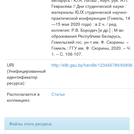
Беларусь / Ю.А. Латаш ; науч. рук. А.П.
Геврасёва // Дни студенческой науки :
материалы XLIX студенческой научно-
практической конференции (Гомель, 14
—15 мая 2020 года) : в 2 ч. / ред.
коллегия: Р.В. Бородич [и др.] ; М-во
образования Республики Беларусь,
Гомельский гос. ун-т им. Ф. Скорины. –
Гомель : ГГУ им. Ф. Скорины, 2020. – Ч.
1. – C. 106-107.
URI
http://elib.gsu.by/handle/123456789/60836
(Унифицированный
идентификатор
ресурса):
Располагается в
Статьи
коллекциях:
Файлы этого ресурса: