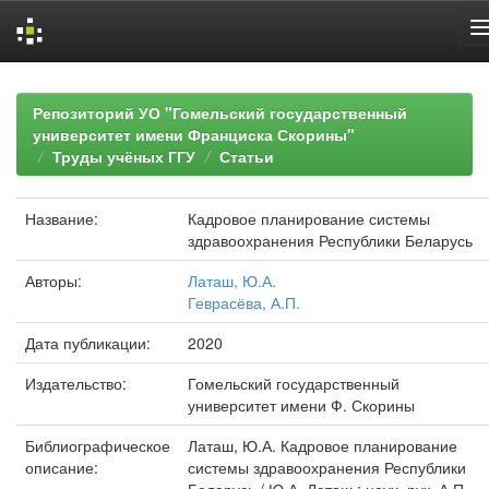
Skip
navigation
Репозиторий УО "Гомельский государственный
университет имени Франциска Скорины"
Труды учёных ГГУ
Статьи
Название:
Кадровое планирование системы
здравоохранения Республики Беларусь
Авторы:
Латаш, Ю.А.
Геврасёва, А.П.
Дата публикации:
2020
Издательство:
Гомельский государственный
университет имени Ф. Скорины
Библиографическое
Латаш, Ю.А. Кадровое планирование
описание:
системы здравоохранения Республики