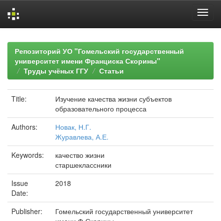
Skip
navigation
Репозиторий УО "Гомельский государственный
университет имени Франциска Скорины"
Труды учёных ГГУ
Статьи
Title:
Изучение качества жизни субъектов
образовательного процесса
Authors:
Новак, Н.Г.
Журавлева, А.Е.
Keywords:
качество жизни
старшеклассники
Issue
2018
Date:
Publisher:
Гомельский государственный университет