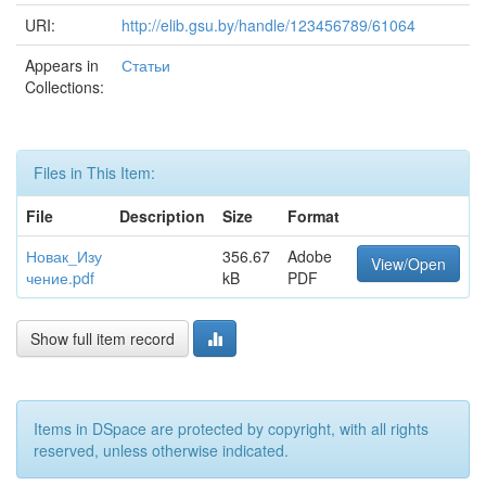
URI:
http://elib.gsu.by/handle/123456789/61064
Appears in
Статьи
Collections:
Files in This Item:
File
Description
Size
Format
Новак_Изу
356.67
Adobe
View/Open
чение.pdf
kB
PDF
Show full item record
Items in DSpace are protected by copyright, with all rights
reserved, unless otherwise indicated.