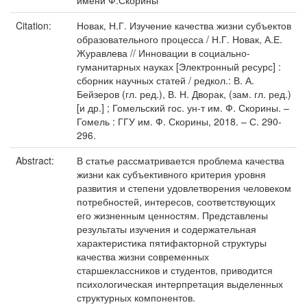
имени Ф.Скорины
Citation:
Новак, Н.Г. Изучение качества жизни субъектов
образовательного процесса / Н.Г. Новак, А.Е.
Журавлева // Инновации в социально-
гуманитарных науках [Электронный ресурс] :
сборник научных статей / редкол.: В. А.
Бейзеров (гл. ред.), В. Н. Дворак, (зам. гл. ред.)
[и др.] ; Гомельский гос. ун-т им. Ф. Скорины. –
Гомель : ГГУ им. Ф. Скорины, 2018. – С. 290-
296.
Abstract:
В статье рассматривается проблема качества
жизни как субъективного критерия уровня
развития и степени удовлетворения человеком
потребностей, интересов, соответствующих
его жизненным ценностям. Представлены
результаты изучения и содержательная
характеристика пятифакторной структуры
качества жизни современных
старшеклассников и студентов, приводится
психологическая интерпретация выделенных
структурных компонентов.