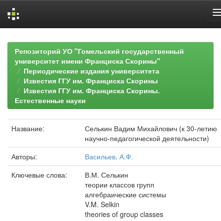
Skip
navigation
Репозиторий УО "Гомельский государственный
университет имени Франциска Скорины"
Периодические издания университета
Известия ГГУ им. Франциска Скорины
Известия ГГУ им. Франциска Скорины.
Естественные науки
Название:
Селькин Вадим Михайлович (к 30-летию
научно-педагогической деятельности)
Авторы:
Васильев, А.Ф.
Ключевые слова:
В.М. Селькин
теории классов групп
алгебраические системы
V.M. Selkin
theories of group classes