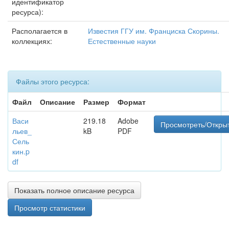
идентификатор
ресурса):
Располагается в
Известия ГГУ им. Франциска Скорины.
коллекциях:
Естественные науки
Файлы этого ресурса:
Файл
Описание
Размер
Формат
Васи
219.18
Adobe
Просмотреть/Откры
льев_
kB
PDF
Сель
кин.p
df
Показать полное описание ресурса
Просмотр статистики