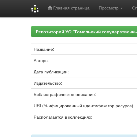
Главная страница
Просмотр
С
Skip
navigation
Репозиторий УО "Гомельский государственн
Название:
Авторы:
Дата публикации:
Издательство:
Библиографическое описание:
URI (Унифицированный идентификатор ресурса):
Располагается в коллекциях: