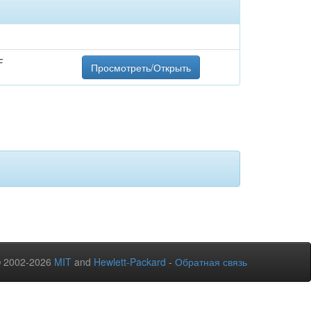
F
Просмотреть/Открыть
© 2002-2026
MIT
and
Hewlett-Packard
-
Обратная связь