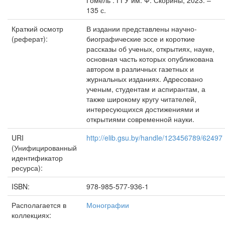
Гомель : ГГУ им. Ф. Скорины, 2023. –
135 с.
Краткий осмотр
В издании представлены научно-
(реферат):
биографические эссе и короткие
рассказы об ученых, открытиях, науке,
основная часть которых опубликована
автором в различных газетных и
журнальных изданиях. Адресовано
ученым, студентам и аспирантам, а
также широкому кругу читателей,
интересующихся достижениями и
открытиями современной науки.
URI
http://elib.gsu.by/handle/123456789/62497
(Унифицированный
идентификатор
ресурса):
ISBN:
978-985-577-936-1
Располагается в
Монографии
коллекциях: