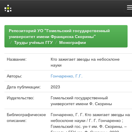
Skip
navigation
Репозиторий УО "Гомельский государственный
университет имени Франциска Скорины"
Труды учёных ГГУ
Монографии
Название:
Кто зажигает звезды на небосклоне
науки
Авторы:
Гончаренко, Г.Г.
Дата публикации:
2023
Издательство:
Гомельский государственный
университет имени Ф. Скорины
Библиографическое
Гончаренко, Г. Г. Кто зажигает звезды на
описание:
небосклоне науки / Г. Г. Гончаренко ;
Гомельский гос. ун-т им. Ф. Скорины. –