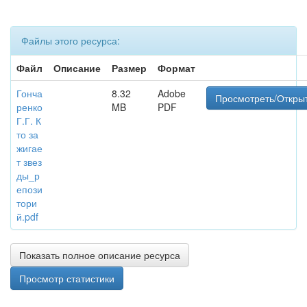
Файлы этого ресурса:
Файл
Описание
Размер
Формат
Гонча
8.32
Adobe
Просмотреть/Откры
ренко
MB
PDF
Г.Г. К
то за
жигае
т звез
ды_р
епози
тори
й.pdf
Показать полное описание ресурса
Просмотр статистики