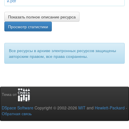
й.pdf
Показать полное описание ресурса
Просмотр статистики
Все ресурсы в архиве электронных ресурсов защищены
авторским правом, все права сохранены.
Тема от
DSpace Software
Copyright © 2002-2026
MIT
and
Hewlett-Packard
-
Обратная связь