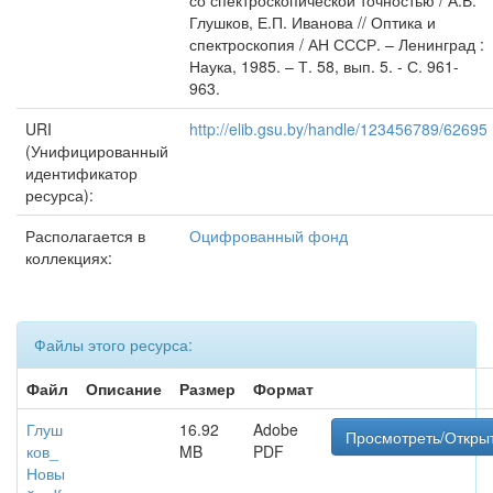
со спектроскопической точностью / А.В.
Глушков, Е.П. Иванова // Оптика и
спектроскопия / АН СССР. – Ленинград :
Наука, 1985. – Т. 58, вып. 5. - С. 961-
963.
URI
http://elib.gsu.by/handle/123456789/62695
(Унифицированный
идентификатор
ресурса):
Располагается в
Оцифрованный фонд
коллекциях:
Файлы этого ресурса:
Файл
Описание
Размер
Формат
Глуш
16.92
Adobe
Просмотреть/Откры
ков_
MB
PDF
Новы