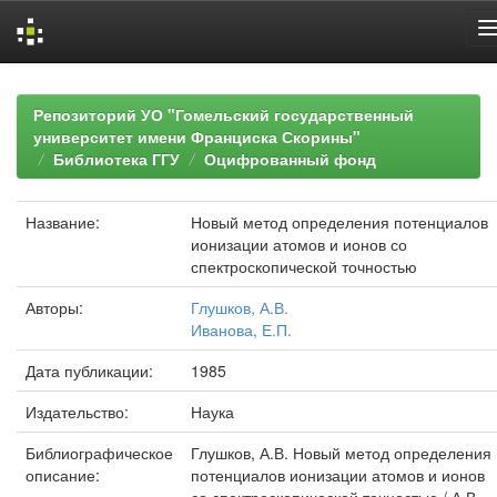
Skip
navigation
Репозиторий УО "Гомельский государственный
университет имени Франциска Скорины"
Библиотека ГГУ
Оцифрованный фонд
Название:
Новый метод определения потенциалов
ионизации атомов и ионов со
спектроскопической точностью
Авторы:
Глушков, А.В.
Иванова, Е.П.
Дата публикации:
1985
Издательство:
Наука
Библиографическое
Глушков, А.В. Новый метод определения
описание:
потенциалов ионизации атомов и ионов