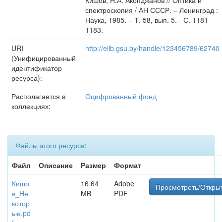
Кишов, Н.А. Акопджанов // Оптика и
спектроскопия / АН СССР. – Ленинград :
Наука, 1985. – Т. 58, вып. 5. - С. 1181 -
1183.
URI
http://elib.gsu.by/handle/123456789/62740
(Унифицированный
идентификатор
ресурса):
Располагается в
Оцифрованный фонд
коллекциях:
Файлы этого ресурса:
Файл
Описание
Размер
Формат
Кишо
16.64
Adobe
Просмотреть/Откры
в_Не
MB
PDF
котор
ые.pd