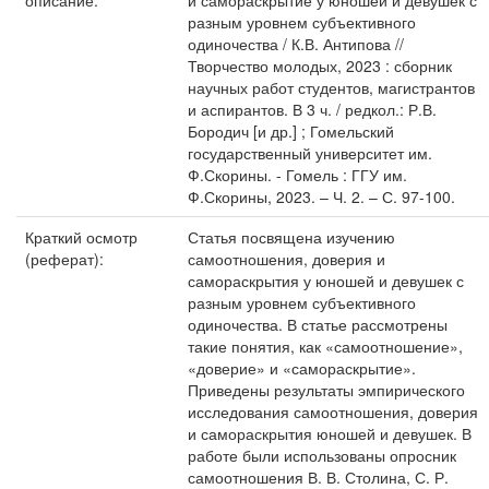
описание:
и самораскрытие у юношей и девушек с
разным уровнем субъективного
одиночества / К.В. Антипова //
Творчество молодых, 2023 : сборник
научных работ студентов, магистрантов
и аспирантов. В 3 ч. / редкол.: Р.В.
Бородич [и др.] ; Гомельский
государственный университет им.
Ф.Скорины. - Гомель : ГГУ им.
Ф.Скорины, 2023. – Ч. 2. – С. 97-100.
Краткий осмотр
Статья посвящена изучению
(реферат):
самоотношения, доверия и
самораскрытия у юношей и девушек с
разным уровнем субъективного
одиночества. В статье рассмотрены
такие понятия, как «самоотношение»,
«доверие» и «самораскрытие».
Приведены результаты эмпирического
исследования самоотношения, доверия
и самораскрытия юношей и девушек. В
работе были использованы опросник
самоотношения В. В. Столина, С. Р.