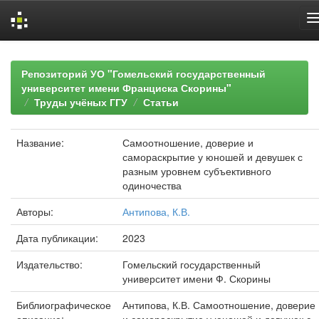
Skip
navigation
Репозиторий УО "Гомельский государственный
университет имени Франциска Скорины"
Труды учёных ГГУ
Статьи
Название:
Самоотношение, доверие и
самораскрытие у юношей и девушек с
разным уровнем субъективного
одиночества
Авторы:
Антипова, К.В.
Дата публикации:
2023
Издательство:
Гомельский государственный
университет имени Ф. Скорины
Библиографическое
Антипова, К.В. Самоотношение, доверие