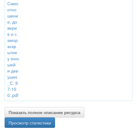
Само
отно
шени
е, до
вери
е и с
амор
аскр
ытие
у юно
шей
и дев
ушек
_С. 9
7-10
0..pdf
Показать полное описание ресурса
Просмотр статистики