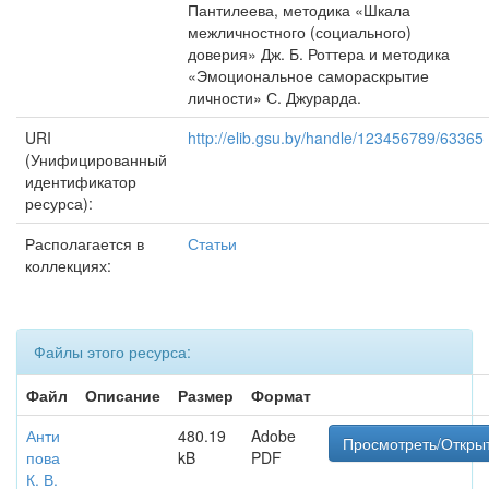
Пантилеева, методика «Шкала
межличностного (социального)
доверия» Дж. Б. Роттера и методика
«Эмоциональное самораскрытие
личности» С. Джурарда.
URI
http://elib.gsu.by/handle/123456789/63365
(Унифицированный
идентификатор
ресурса):
Располагается в
Статьи
коллекциях:
Файлы этого ресурса:
Файл
Описание
Размер
Формат
Анти
480.19
Adobe
Просмотреть/Откры
пова
kB
PDF
К. В.