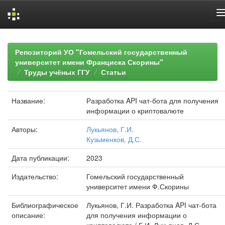
Skip
navigation
Репозиторий УО "Гомельский государственный
университет имени Франциска Скорины"
Труды учёных ГГУ
Статьи
Название:
Разработка API чат-бота для получения
информации о криптовалюте
Авторы:
Лукьянов, Г.И.
Кузьменков, Д.С.
Дата публикации:
2023
Издательство:
Гомельский государственный
университет имени Ф.Скорины
Библиографическое
Лукьянов, Г.И. Разработка API чат-бота
описание:
для получения информации о