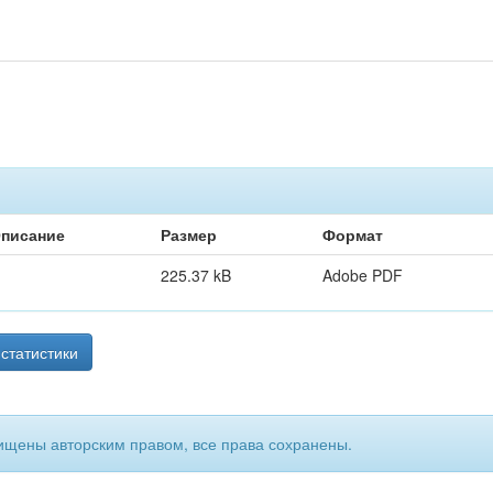
писание
Размер
Формат
225.37 kB
Adobe PDF
статистики
ищены авторским правом, все права сохранены.