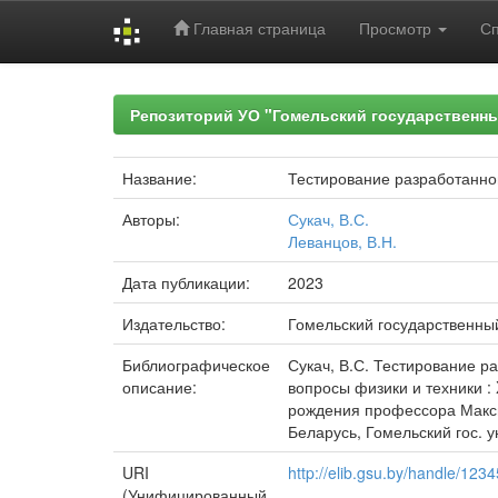
Главная страница
Просмотр
С
Skip
navigation
Репозиторий УО "Гомельский государственн
Название:
Тестирование разработанно
Авторы:
Сукач, В.С.
Леванцов, В.Н.
Дата публикации:
2023
Издательство:
Гомельский государственны
Библиографическое
Сукач, В.С. Тестирование ра
описание:
вопросы физики и техники :
рождения профессора Максим
Беларусь, Гомельский гос. ун
URI
http://elib.gsu.by/handle/12
(Унифицированный