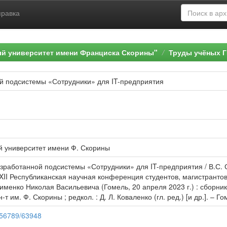
правка
ый университет имени Франциска Скорины"
Труды учёных Г
й подсистемы «Сотрудники» для IT-предприятия
й университет имени Ф. Скорины
зработанной подсистемы «Сотрудники» для IT-предприятия / В.С. Су
 XII Республиканская научная конференция студентов, магистранто
енко Николая Васильевича (Гомель, 20 апреля 2023 г.) : сборник
-т им. Ф. Скорины ; редкол. : Д. Л. Коваленко (гл. ред.) [и др.]. – Г
3456789/63948