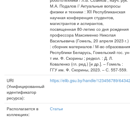
робототехники / Л.В. Созинов ; науч. рук.
М.А. Подалов // Актуальные вопросы
физики и техники : XII Республиканская
научная конференция студентов,
магистрантов и аспирантов,
посвященная 80-летию со дня рождения
профессора Максименко Николая
Васильевича (Гомель, 20 апреля 2023 г.)
: сборник материалов / М-во образовани
Республики Беларусь, Гомельский гос. ун
т им. Ф. Скорины ; редкол. : Д. Л.
Коваленко (гл. ред.) [и др.]. – Гомель :
ГГУ им. Ф. Скорины, 2023. – С. 557-559.
URI
https://elib.gsu.by/handle/123456789/6434
(Унифицированный
идентификатор
ресурса):
Располагается в
Статьи
коллекциях: