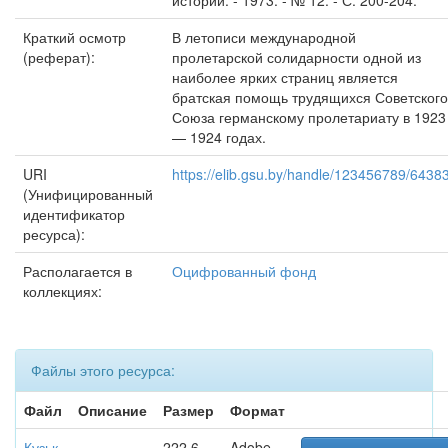
истории. - 1973. - № 12. - С. 200-204.
Краткий осмотр
В летописи международной
(реферат):
пролетарской солидарности одной из
наиболее ярких страниц является
братская помощь трудящихся Советского
Союза германскому пролетариату в 1923
— 1924 годах.
URI
https://elib.gsu.by/handle/123456789/6438
(Унифицированный
идентификатор
ресурса):
Располагается в
Оцифрованный фонд
коллекциях:
Файлы этого ресурса:
Файл
Описание
Размер
Формат
Кузьк
222.6
Adobe