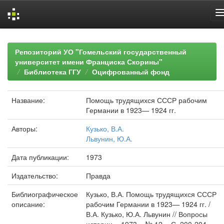
Skip
navigation
Репозиторий УО "Гомельский государственный
университет имени Франциска Скорины"
Библиотека ГГУ
Оцифрованный фонд
Название:
Помощь трудящихся СССР рабочим
Германии в 1923— 1924 гг.
Авторы:
Кузько, В.А.
Львунин, Ю.А.
Дата публикации:
1973
Издательство:
Правда
Библиографическое
Кузько, В.А. Помощь трудящихся СССР
описание:
рабочим Германии в 1923— 1924 гг. /
В.А. Кузько, Ю.А. Львунин // Вопросы