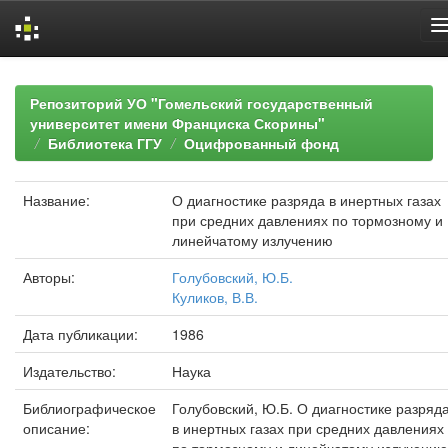
Skip
navigation
Репозиторий УО "Гомельский государственный
университет имени Франциска Скорины"
Библиотека ГГУ
Оцифрованный фонд
Название:
О диагностике разряда в инертных газах
при средних давлениях по тормозному и
линейчатому излучению
Авторы:
Голубовский, Ю.Б.
Куликов, В.В.
Дата публикации:
1986
Издательство:
Наука
Библиографическое
Голубовский, Ю.Б. О диагностике разряд
описание:
в инертных газах при средних давлениях