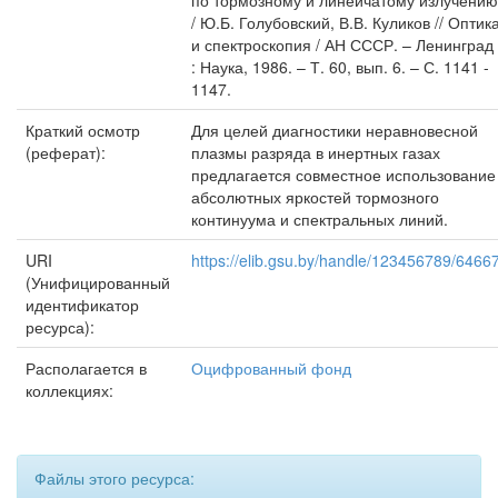
по тормозному и линейчатому излучению
/ Ю.Б. Голубовский, В.В. Куликов // Оптик
и спектроскопия / АН СССР. – Ленинград
: Наука, 1986. – Т. 60, вып. 6. – С. 1141 -
1147.
Краткий осмотр
Для целей диагностики неравновесной
(реферат):
плазмы разряда в инертных газах
предлагается совместное использование
абсолютных яркостей тормозного
континуума и спектральных линий.
URI
https://elib.gsu.by/handle/123456789/6466
(Унифицированный
идентификатор
ресурса):
Располагается в
Оцифрованный фонд
коллекциях:
Файлы этого ресурса: