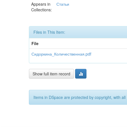
Appears in
Статьи
Collections:
Files in This Item:
File
Сидоркина_Количественная.pdf
Show full item record
Items in DSpace are protected by copyright, with all 