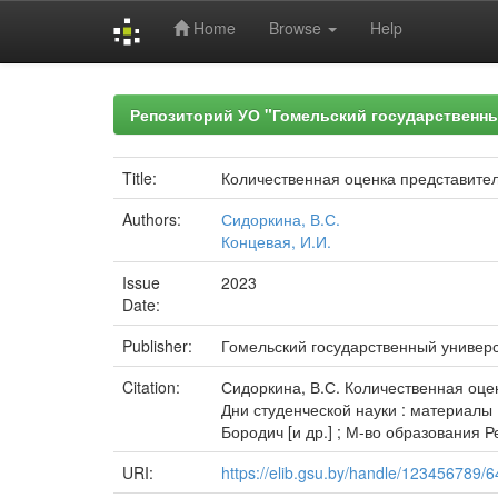
Home
Browse
Help
Skip
navigation
Репозиторий УО "Гомельский государственн
Title:
Количественная оценка представите
Authors:
Сидоркина, В.С.
Концевая, И.И.
Issue
2023
Date:
Publisher:
Гомельский государственный универ
Citation:
Сидоркина, В.С. Количественная оцен
Дни студенческой науки : материалы L
Бородич [и др.] ; М-во образования Р
URI:
https://elib.gsu.by/handle/123456789/