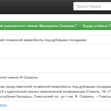
ый университет имени Франциска Скорины"
Труды учёных Г
лей почвенной микробиоты под дубовыми посадками
ситет имени Ф.Скорины
ка представителей почвенной микробиоты под дубовыми посадками /
II студенческой научно-практической конференции (Гомель, 16–17 ма
еспублики Беларусь, Гомельский гос. ун-т им. Ф. Скорины. – Гомель :
64824