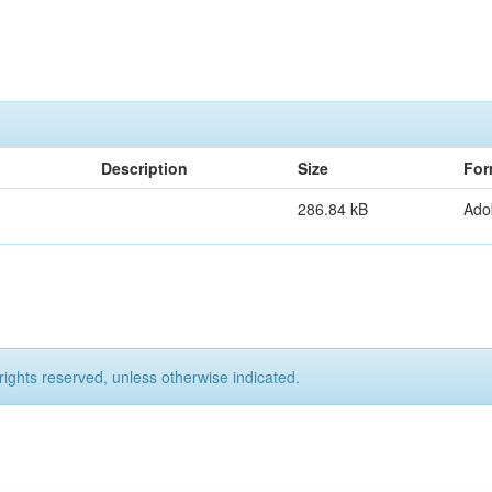
Description
Size
For
286.84 kB
Ado
rights reserved, unless otherwise indicated.