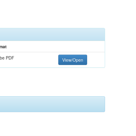
mat
be PDF
View/Open