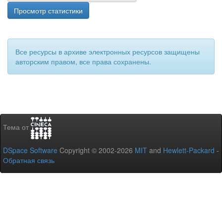
Просмотр статистики
Все ресурсы в архиве электронных ресурсов защищены
авторским правом, все права сохранены.
Тема от
DSpace Software
Copyright © 2002-2026
MIT
and
Hewlett-Packard
-
Обратная связь