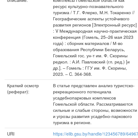
описание:
комплексы Гомельской области как
ресурс культурно-познавательного
туризма / Т.Г. Флерко, М.Н. Токаренко //
Географические аспекты устойчивого
развития регионов [Электронный ресурс]
: V Международная научно-практическая
конференция (Гомель, 25–26 мая 2023
года) : сборник материалов / М-во
образования Республики Беларусь,
Гомельский гос. ун-т им. Ф. Скорины
редкол. : А.И. Павловский (гл. ред.) [и
др.]. – Гомель : ГГУ им. Ф. Скорины,
2023. – C. 364-368.
Краткий осмотр
В статье представлен анализ туристско-
(реферат):
рекреационного потенциала
усадебнопарковых комплексов
Гомельской области. Рассматриваются
сильные и слабые стороны, возможности
и угрозы развития усадебно-паркового
туризма в регионе.
URI
https://elib.gsu.by/handle/123456789/6496