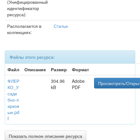
(Унифицированный
идентификатор
ресурса):
Располагается в
Статьи
коллекциях:
Файлы этого ресурса:
Файл
Описание
Размер
Формат
ФЛЕР
304.96
Adobe
Просмотреть/Откры
КО_У
kB
PDF
саде
бно-п
арков
ые.pd
f
Показать полное описание ресурса