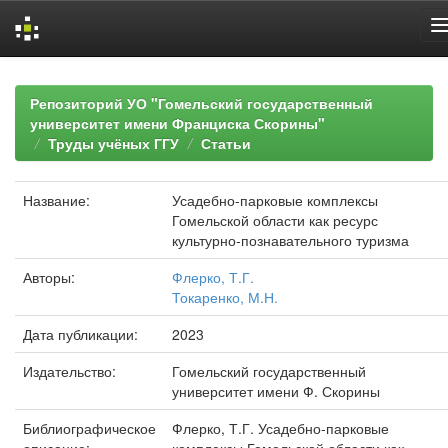
Skip
navigation
Репозиторий УО "Гомельский государственный
университет имени Франциска Скорины"
Труды учёных ГГУ
Статьи
Название:
Усадебно-парковые комплексы
Гомельской области как ресурс
культурно-познавательного туризма
Авторы:
Флерко, Т.Г.
Токаренко, М.Н.
Дата публикации:
2023
Издательство:
Гомельский государственный
университет имени Ф. Скорины
Библиографическое
Флерко, Т.Г. Усадебно-парковые